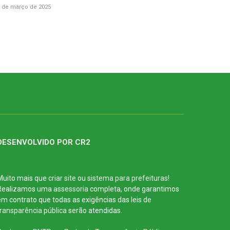
 de março de 2025
DESENVOLVIDO POR CR2
Muito mais que
criar site
ou
sistema para prefeituras
!
Realizamos uma
assessoria
completa, onde garantimos
em contrato que todas as exigências das
leis de
transparência pública
serão atendidas.