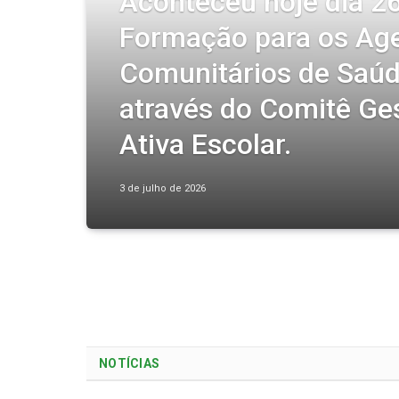
Aconteceu hoje dia 2
Formação para os Ag
Comunitários de Saúde
através do Comitê Ge
Ativa Escolar.
3 de julho de 2026
NOTÍCIAS