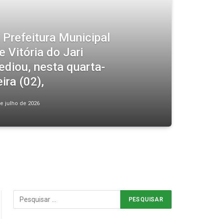
 Prefeitura Municipal
e Vitória do Jari
ediou, nesta quarta-
eira (02),
de julho de 2026