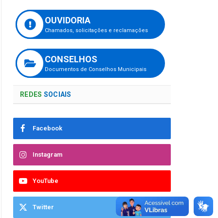
OUVIDORIA
Chamados, solicitações e reclamações
CONSELHOS
Documentos de Conselhos Municipais
REDES
SOCIAIS
Facebook
Instagram
YouTube
Twitter