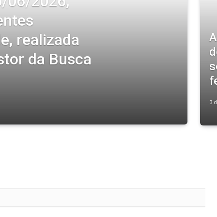
6/06/2026,
entes
A
, realizada
d
stor da Busca
s
f
3 