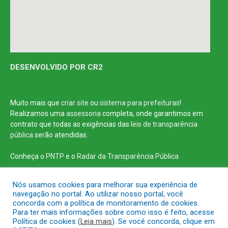
DESENVOLVIDO POR CR2
Muito mais que
criar site
ou
sistema para prefeituras
!
Realizamos uma
assessoria
completa, onde garantimos em
contrato que todas as exigências das
leis de transparência
pública
serão atendidas.
Conheça o
PNTP
e o
Radar da Transparência Pública
Nós usamos cookies para melhorar sua experiência de
navegação no portal. Ao utilizar nosso portal, você
concorda com a política de monitoramento de cookies.
Todos os direitos reservados a Prefeitura Municipal de Vitória do Jari
Para ter mais informações sobre como isso é feito, acesse
Política de cookies (
Leia mais
). Se você concorda, clique em